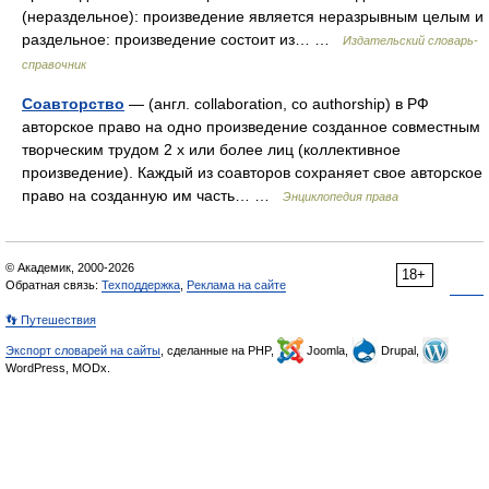
(нераздельное): произведение является неразрывным целым и
раздельное: произведение состоит из… …
Издательский словарь-
справочник
Соавторство
— (англ. collaboration, co authorship) в РФ
авторское право на одно произведение созданное совместным
творческим трудом 2 х или более лиц (коллективное
произведение). Каждый из соавторов сохраняет свое авторское
право на созданную им часть… …
Энциклопедия права
© Академик, 2000-2026
18+
Обратная связь:
Техподдержка
,
Реклама на сайте
👣 Путешествия
Экспорт словарей на сайты
, сделанные на PHP,
Joomla,
Drupal,
WordPress, MODx.